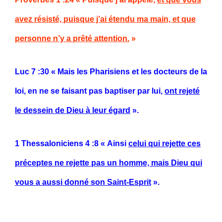
avez résisté, puisque j’ai étendu ma main, et que
personne n’y a prêté attention.
»
Luc 7 :30
« Mais les Pharisiens et les docteurs de la
loi, en ne se faisant pas baptiser par lui,
ont rejeté
le dessein de Dieu à leur égard
».
1 Thessaloniciens 4 :8
« Ainsi
celui qui rejette ces
préceptes ne rejette pas un homme, mais Dieu qui
vous a aussi donné son Saint-Esprit
».