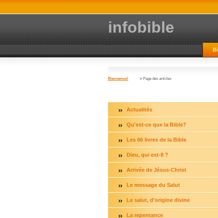
infobible
B
Bienvenue!
>
Page des articles
Actualités
Qu'est-ce que la Bible?
Les 66 livres de la Bible
Dieu, qui est-Il ?
Arrivée de Jésus-Christ
Le message du Salut
Le salut, d'origine divine
La repentance