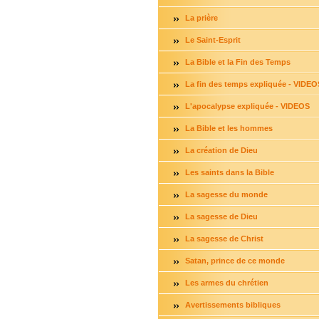
La prière
Le Saint-Esprit
La Bible et la Fin des Temps
La fin des temps expliquée - VIDEO
L'apocalypse expliquée - VIDEOS
La Bible et les hommes
La création de Dieu
Les saints dans la Bible
La sagesse du monde
La sagesse de Dieu
La sagesse de Christ
Satan, prince de ce monde
Les armes du chrétien
Avertissements bibliques