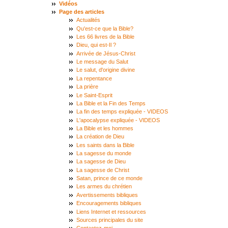
Vidéos
Page des articles
Actualités
Qu'est-ce que la Bible?
Les 66 livres de la Bible
Dieu, qui est-Il ?
Arrivée de Jésus-Christ
Le message du Salut
Le salut, d'origine divine
La repentance
La prière
Le Saint-Esprit
La Bible et la Fin des Temps
La fin des temps expliquée - VIDEOS
L'apocalypse expliquée - VIDEOS
La Bible et les hommes
La création de Dieu
Les saints dans la Bible
La sagesse du monde
La sagesse de Dieu
La sagesse de Christ
Satan, prince de ce monde
Les armes du chrétien
Avertissements bibliques
Encouragements bibliques
Liens Internet et ressources
Sources principales du site