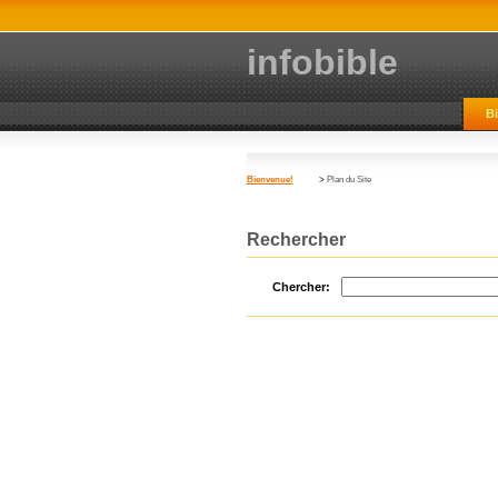
infobible
B
Bienvenue!
>
Plan du Site
Rechercher
Chercher: